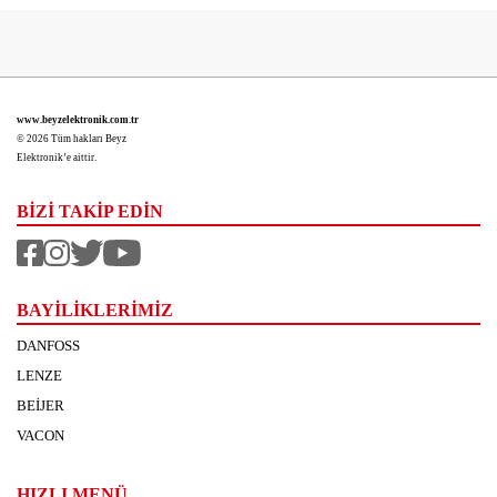
www.beyzelektronik.com.tr
© 2026 Tüm hakları Beyz
Elektronik’e aittir.
BİZİ TAKİP EDİN
BAYİLİKLERİMİZ
DANFOSS
LENZE
BEİJER
VACON
HIZLI MENÜ