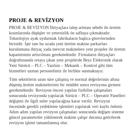
PROJE & REVİZYON
PROJE & REVİZYON İhtiyaçlara talep artması sebebi ile üretim
kısımlarında düşüşler ve yetersizlik ön safhaya çıkmaktadır.
Teknolojiye ayak uydurmak fabrikaların başlıca görevlerinden
birisidir. İşte tam bu sırada yeni üretim makine parkurları
kurulumuna ihtiyaç yada mevcut makinelere yeni projeler ile üretim
kapasitesinin arttırılması gerekmektedir. Firmaların ihtiyaçları
doğrultusunda ortaya çıkan yeni projelerde Beyz Elektronik olarak
Yeni Sürücü – PLC – Yazılım – Mekanik – Kontrol gibi tüm
hizmetleri uzman personelimiz ile birlikte sunmaktayız.
Tüm sektörlerin uzun süre çalışmış ve normal değerlerinin altına
düşmüş üretim makinelerinin bir müddet sonra revizyona girmesi
gerekmektedir. Revizyon öncesi yapılan fizibilite çalışmaları
sonucunda revizyonda yapılacak Sürücü – PLC – Operatör Panelleri
değişimi ile ilgili neler yapılacağına karar verilir. Revizyon
öncesinde gerekli yedekleme işlemleri yapılarak veri kaybı önlenir.
Adım adım yapılan revizyon çalışmaları sonucunda değişen sisteme
güncel parametreler yüklenerek makine çalışır duruma getirilerek
revizyon işlemi tamamlanmış olur.